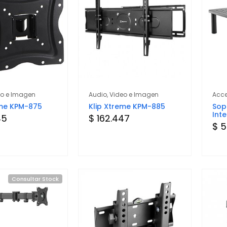
eo e Imagen
Audio, Video e Imagen
Acce
eme KPM-875
Klip Xtreme KPM-885
Sop
Inte
45
$ 162.447
$ 5
Consultar Stock