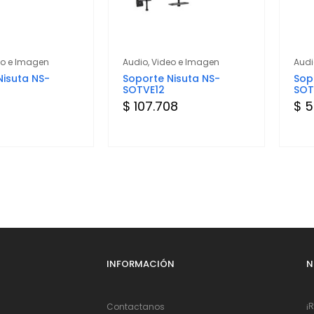
eo e Imagen
Audio, Video e Imagen
Audi
Nisuta NS-
Soporte Nisuta NS-
Sop
SOTVE12
SOT
$ 107.708
$ 5
INFORMACIÓN
N
¡
Contactanos