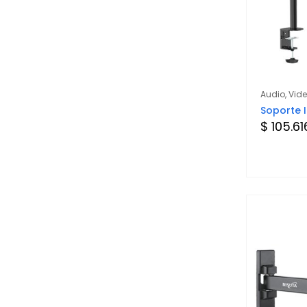
de 23" a 55"
de 26" a 55"
de 32" a 55"
Audio, Vid
Soporte I
$ 105.61