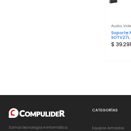
Audio, Vid
Soporte 
SOTV27L
$ 39.291
CATEGORÍAS
Somos tecnología e informática
Equipos Armados