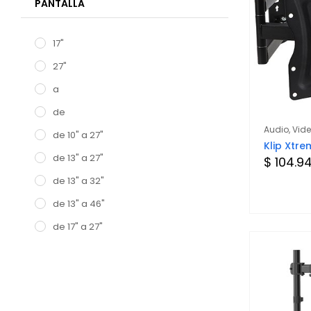
PANTALLA
17"
27"
a
de
Audio, Vid
de 10" a 27"
Klip Xtr
de 13" a 27"
$ 104.9
de 13" a 32"
de 13" a 46"
de 17" a 27"
de 17" a 30"
de 17" a 32"
de 23" a 42"