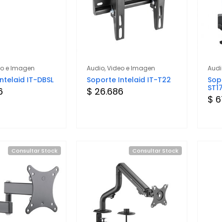
eo e Imagen
Audio, Video e Imagen
Audi
ntelaid IT-DBSL
Soporte Intelaid IT-T22
Sop
ST1
6
$ 26.686
$ 6
Consultar Stock
Consultar Stock