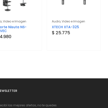
o, Video e Imagen
Audio, Video e Imagen
orte Nisuta NS-
XTECH XTA-325
VEC
$ 25.775
4.980
EWSLETTER
Recibí las mejores ofertas, no te quedes