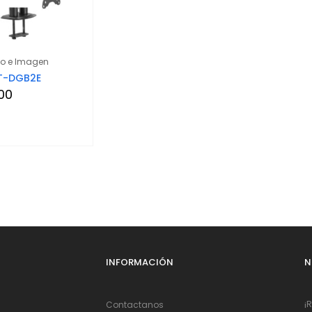
eo e Imagen
IT-DGB2E
00
INFORMACIÓN
N
¡
Contactanos