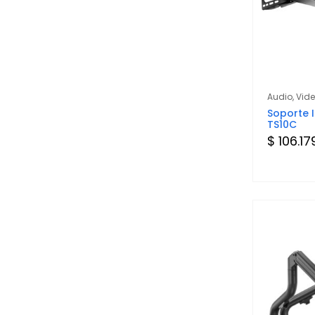
Audio, Vid
Soporte I
TS10C
$ 106.17