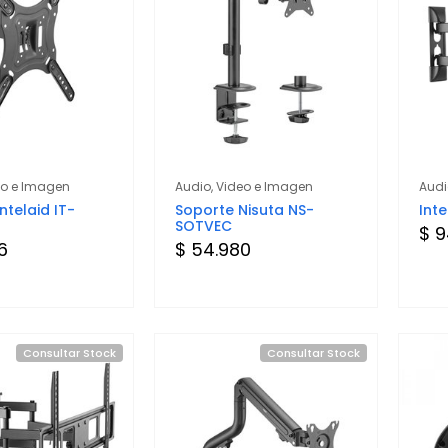
eo e Imagen
Audio, Video e Imagen
Audi
ntelaid IT-
Soporte Nisuta NS-
Int
SOTVEC
$ 9
6
$ 54.980
Consultar Stock
Consultar Stock