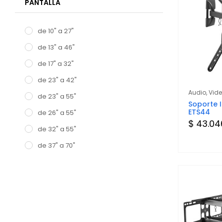
PANTALLA
de 10" a 27"
de 13" a 46"
de 17" a 32"
de 23" a 42"
Audio, Vid
de 23" a 55"
Soporte I
ETS44
de 26" a 55"
$ 43.04
de 32" a 55"
de 37" a 70"