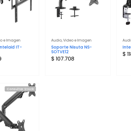
eo e Imagen
Audio, Video e Imagen
Audi
ntelaid IT-
Soporte Nisuta NS-
Int
SOTVE12
$ 1
9
$ 107.708
Consultar Stock