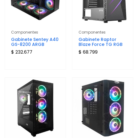
Componentes
Componentes
Gabinete Sentey A40
Gabinete Raptor
GS-8200 ARGB
Blaze Force TG RGB
$ 232.677
$ 68.799