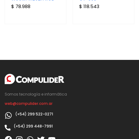
$ 78.988
$ 118.543
Somos tecnología e informática
web@compulider.com.ar
(+54) 299 522-0271
(+54) 299 448-7991