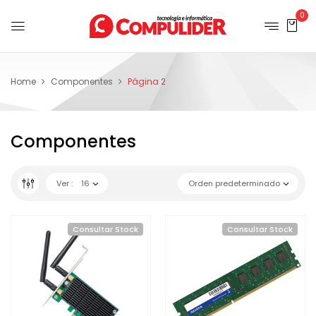
0
Home
Componentes
Página 2
Componentes
Ver :
16
Orden predeterminado
Consultar Stock
Consultar Stock