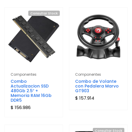
Consultar Stock
Componentes
Componentes
Combo
Combo de Volante
Actualizacion SSD
con Pedalera Marvo
480Gb 2.5″ +
GT903
Memoria RAM 16Gb
$ 157.914
DDR5
$ 156.986
Consultar Stock