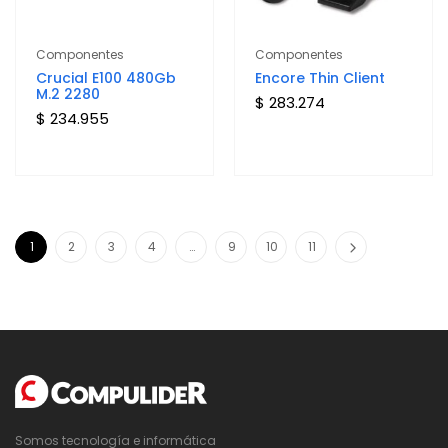
Componentes
Componentes
Crucial E100 480Gb
Encore Thin Client
M.2 2280
$ 283.274
$ 234.955
1
2
3
4
…
9
10
11
Somos tecnología e informática