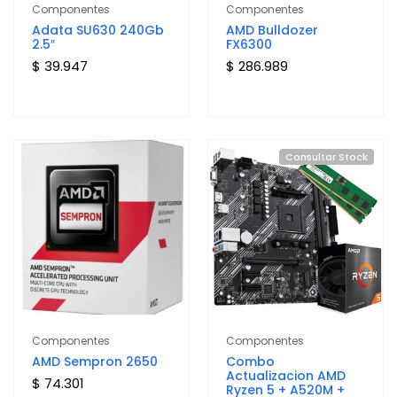
Componentes
Componentes
Adata SU630 240Gb
AMD Bulldozer
2.5″
FX6300
$ 39.947
$ 286.989
Consultar Stock
Componentes
Componentes
AMD Sempron 2650
Combo
Actualizacion AMD
$ 74.301
Ryzen 5 + A520M +