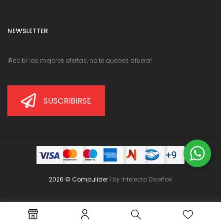
NEWSLETTER
¡Recibí las mejores ofertas, no te quedes afuera!
SUSCRIBIRSE
2026 © Compulider
| by
Intelecto Diseños