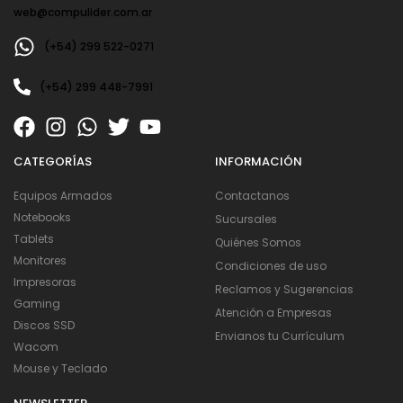
web@compulider.com.ar
(+54) 299 522-0271
(+54) 299 448-7991
CATEGORÍAS
INFORMACIÓN
Equipos Armados
Contactanos
Notebooks
Sucursales
Tablets
Quiénes Somos
Monitores
Condiciones de uso
Impresoras
Reclamos y Sugerencias
Gaming
Atención a Empresas
Discos SSD
Envianos tu Currículum
Wacom
Mouse y Teclado