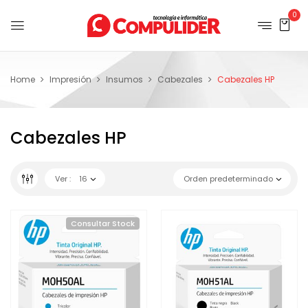
0
Home
Impresión
Insumos
Cabezales
Cabezales HP
Cabezales HP
Ver :
16
Orden predeterminado
Consultar Stock