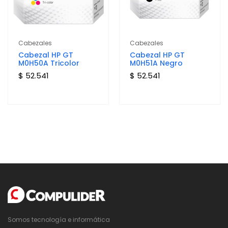
Cabezales
Cabezales
Cabezal HP GT
Cabezal HP GT
M0H50A Tricolor
M0H51A Negro
$ 52.541
$ 52.541
Somos tecnología e informática