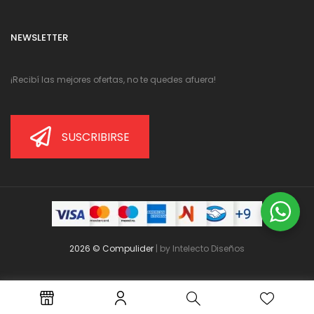
NEWSLETTER
¡Recibí las mejores ofertas, no te quedes afuera!
SUSCRIBIRSE
2026 © Compulider
| by
Intelecto Diseños