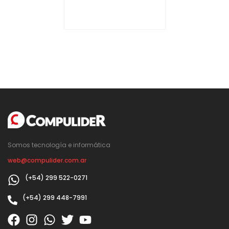
Somos tecnología e informática
web@compulider.com.ar
(+54) 299 522-0271
(+54) 299 448-7991