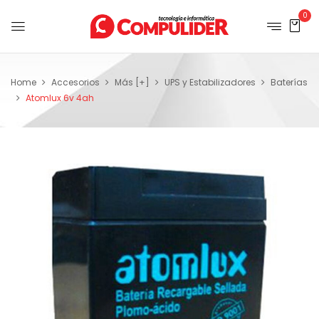
0
Home
Accesorios
Más [+]
UPS y Estabilizadores
Baterías
Atomlux 6v 4ah