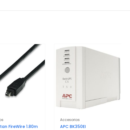
os
Accesorios
an FireWire 1.80m
APC BK350EI