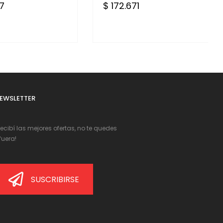
7
$ 172.671
EWSLETTER
Recibí las mejores ofertas, no te quedes
fuera!
SUSCRIBIRSE