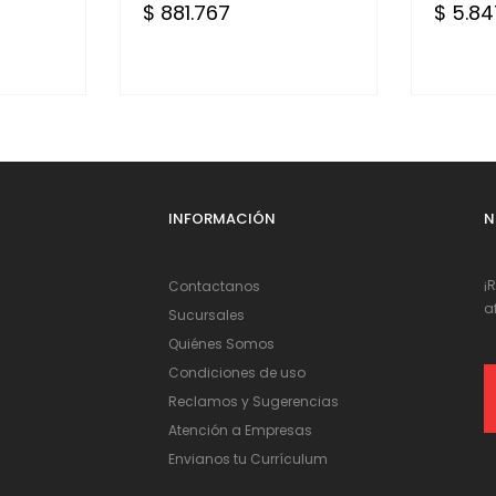
$ 881.767
$ 5.84
INFORMACIÓN
N
¡
Contactanos
a
Sucursales
Quiénes Somos
Condiciones de uso
Reclamos y Sugerencias
Atención a Empresas
Envianos tu Currículum