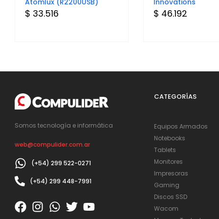
Atomlux (R2200USB)
Innovations
$ 33.516
$ 46.192
CATEGORÍAS
Somos tecnología e informática
Equipos Armados
Notebooks
web@compulider.com.ar
Tablets
Monitores
(+54) 299 522-0271
Impresoras
(+54) 299 448-7991
Gaming
Discos SSD
Wacom