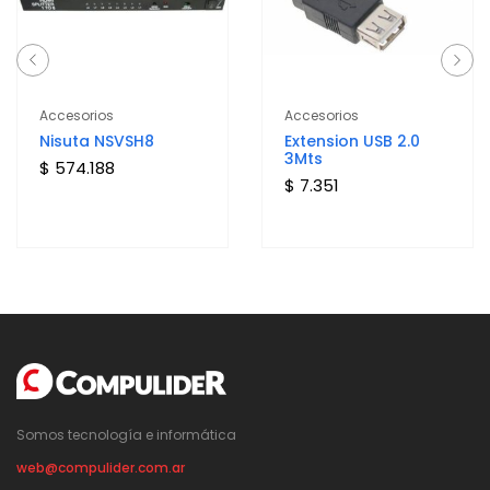
Accesorios
Accesorios
Nisuta NSVSH8
Extension USB 2.0
3Mts
$ 574.188
$ 7.351
Somos tecnología e informática
web@compulider.com.ar