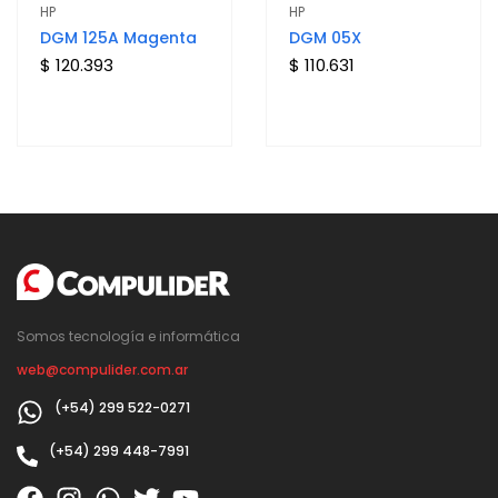
HP
HP
DGM 125A Magenta
DGM 05X
$ 120.393
$ 110.631
Somos tecnología e informática
web@compulider.com.ar
(+54) 299 522-0271
(+54) 299 448-7991