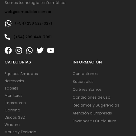
Somos tecnología e informática
web@compulider.com.ar
(+54) 299 522-0271
(+54) 299 448-7991
CATEGORÍAS
INFORMACIÓN
Equipos Armados
Contactanos
Notebooks
Sucursales
Tablets
Quiénes Somos
Monitores
Condiciones de uso
Impresoras
Reclamos y Sugerencias
Gaming
Atención a Empresas
Discos SSD
Envianos tu Currículum
Wacom
Mouse y Teclado