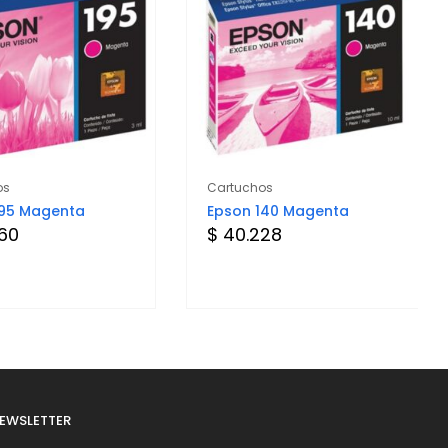
os
Cartuchos
195 Magenta
Epson 140 Magenta
760
$ 40.228
EWSLETTER