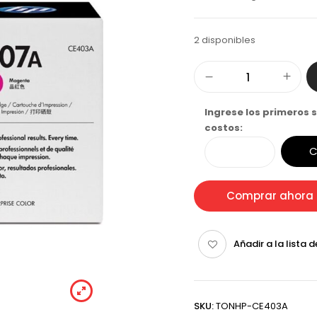
2 disponibles
Ingrese los primeros s
costos:
C
Comprar ahora
Añadir a la lista 
SKU:
TONHP-CE403A