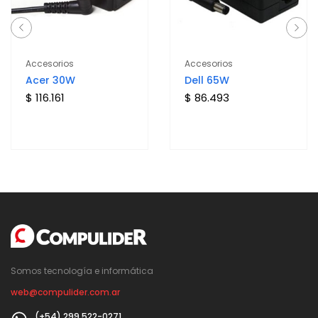
Accesorios
Accesorios
Acer 30W
Dell 65W
$ 116.161
$ 86.493
Somos tecnología e informática
web@compulider.com.ar
(+54) 299 522-0271