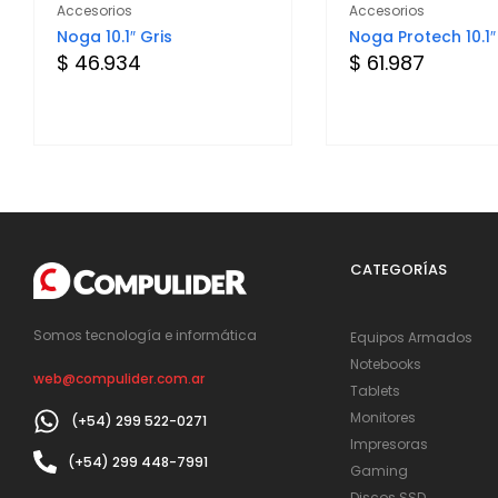
Accesorios
Accesorios
Noga 10.1″ Gris
Noga Protech 10.1″
$ 46.934
$ 61.987
CATEGORÍAS
Somos tecnología e informática
Equipos Armados
Notebooks
web@compulider.com.ar
Tablets
Monitores
(+54) 299 522-0271
Impresoras
(+54) 299 448-7991
Gaming
Discos SSD