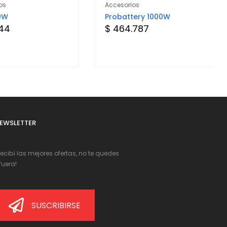
os
Accesorios
0W
Probattery 1000W
844
$ 464.787
EWSLETTER
Recibí las mejores ofertas, no te quedes
fuera!
SUSCRIBIRSE