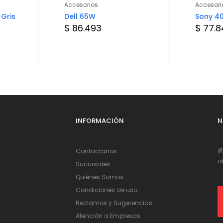
Accesorios
Accesori
 Gris
Dell 65W
Sony 4
$ 86.493
$ 77.
INFORMACIÓN
N
¡
Contactanos
a
Sucursales
Quiénes Somos
Condiciones de uso
Reclamos y Sugerencias
Atención a Empresas