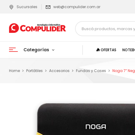
Sucursales
web@compulider.com.ar
Categorías
OFERTAS
NOTEB
Home
Portátiles
Accesorios
Fundas y Cases
Noga 7″ Neg