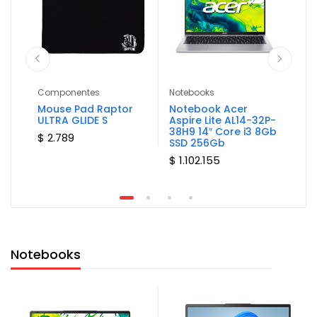
Componentes
Notebooks
Not
0
Mouse Pad Raptor
Notebook Acer
No
050
ULTRA GLIDE S
Aspire Lite AL14-32P-
Ide
38H9 14″ Core i3 8Gb
15A
$ 2.789
SSD 256Gb
16
$ 1.102.155
$ 1
Notebooks