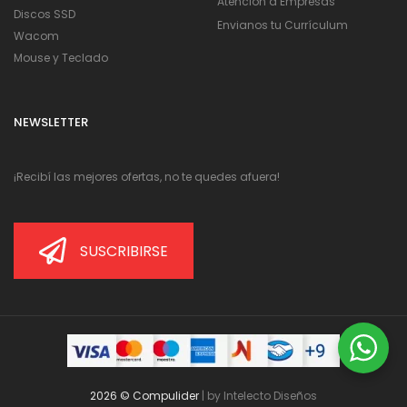
Atención a Empresas
Discos SSD
Envianos tu Currículum
Wacom
Mouse y Teclado
NEWSLETTER
¡Recibí las mejores ofertas, no te quedes afuera!
SUSCRIBIRSE
2026 © Compulider
| by
Intelecto Diseños