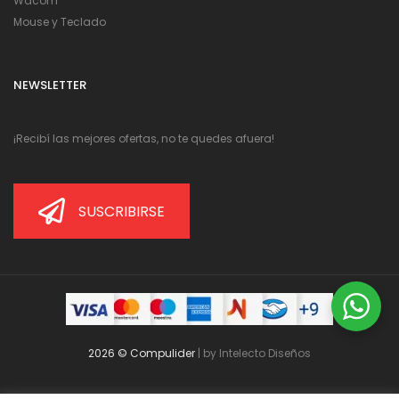
Wacom
Mouse y Teclado
NEWSLETTER
¡Recibí las mejores ofertas, no te quedes afuera!
SUSCRIBIRSE
2026 © Compulider
| by
Intelecto Diseños