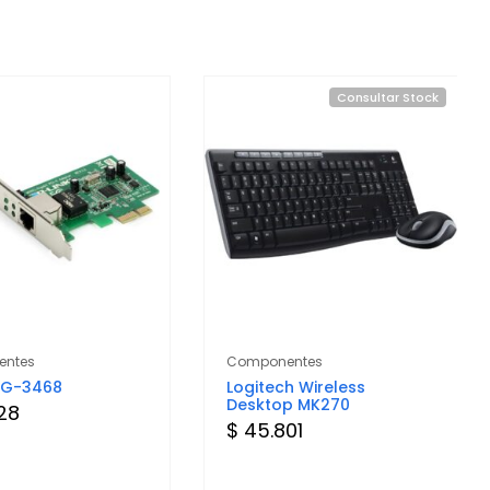
Consultar Stock
ntes
Componentes
 TG-3468
Logitech Wireless
Desktop MK270
28
$ 45.801