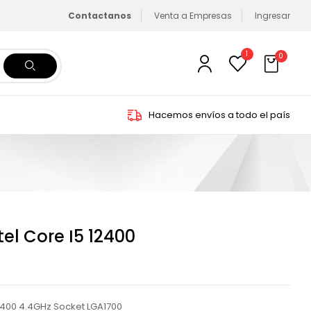
Contactanos
Venta a Empresas
Ingresar
1
0
Hacemos envíos a todo el país
el Core I5 12400
12400 4.4GHz Socket LGA1700