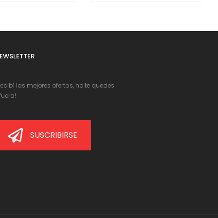
EWSLETTER
Recibí las mejores ofertas, no te quedes
fuera!
SUSCRIBIRSE