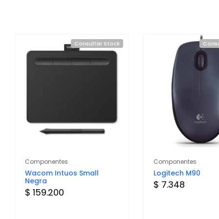
Consultar Stock
Consu
Componentes
Componentes
Wacom Intuos Small
Logitech M90
Negra
$ 7.348
$ 159.200