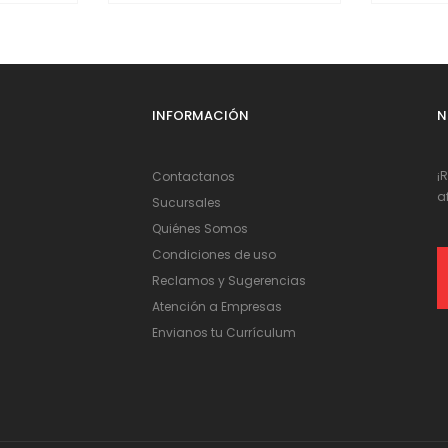
INFORMACIÓN
N
¡
Contactanos
a
Sucursales
Quiénes Somos
Condiciones de uso
Reclamos y Sugerencias
Atención a Empresas
Envianos tu Currículum