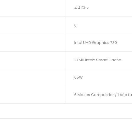
4.4 Ghz
6
Intel UHD Graphics 730
18 MB Intel® Smart Cache
65W
6 Meses Compulider / 1 Año f