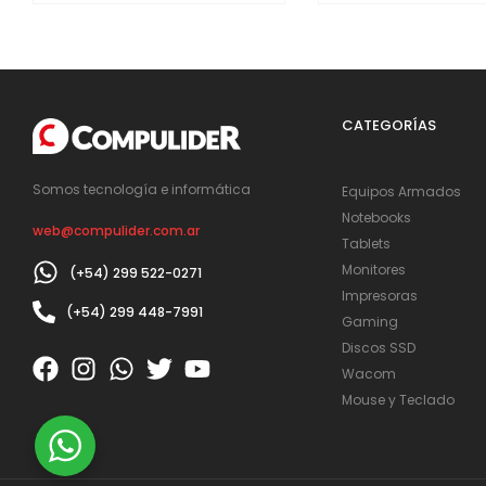
CATEGORÍAS
Somos tecnología e informática
Equipos Armados
Notebooks
web@compulider.com.ar
Tablets
Monitores
(+54) 299 522-0271
Impresoras
(+54) 299 448-7991
Gaming
Discos SSD
Wacom
Mouse y Teclado