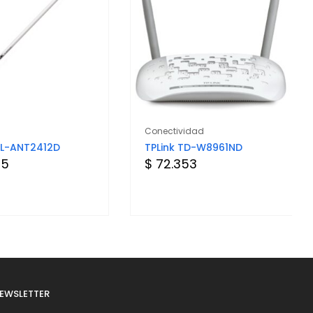
Conectividad
TL-ANT2412D
TPLink TD-W8961ND
75
$ 72.353
EWSLETTER