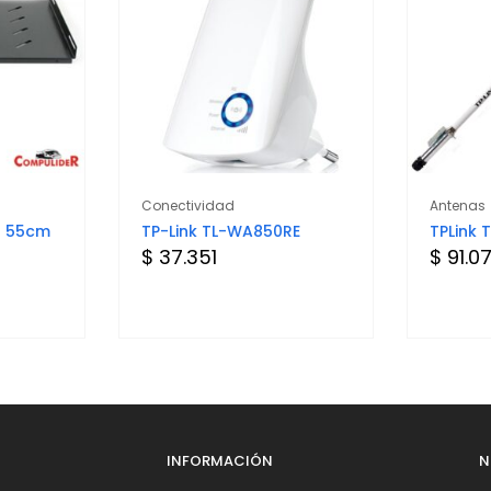
Conectividad
Antenas
1U 55cm
TP-Link TL-WA850RE
TPLink 
$ 37.351
$ 91.0
INFORMACIÓN
N