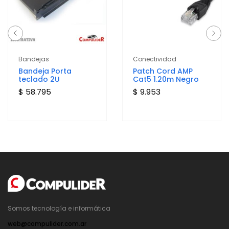
Bandejas
Conectividad
Bandeja Porta
Patch Cord AMP
teclado 2U
Cat5 1.20m Negro
$ 58.795
$ 9.953
Somos tecnología e informática
web@compulider.com.ar