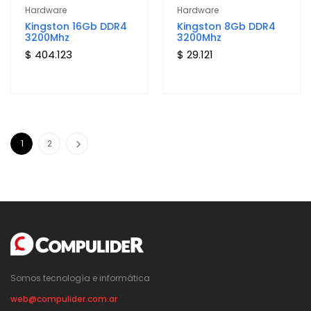
Hardware
Hardware
Kingston 16Gb DDR4
Kingston 8Gb DDR4
3200Mhz
3200Mhz
$ 404.123
$ 29.121
1
2
Somos tecnología e informática
web@compulider.com.ar