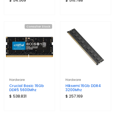
$ 54.569
$ 516.788
Consultar Stock
Hardware
Hardware
Crucial Basic 16Gb
Hiksemi 16Gb DDR4
DDR5 5600Mhz
3200Mhz
$ 538.831
$ 257.169