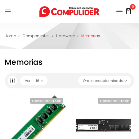
0
Home
Componentes
Hardware
Memorias
Memorias
Ver :
16
Orden predeterminado
Consultar Stock
Consultar Stock