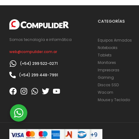
CATEGORÍAS
Somos tecnología e informática
Equipos Armados
Notebooks
web@compulider.com.ar
Tablets
Monitores
(+54) 299 522-0271
Impresoras
(+54) 299 448-7991
Gaming
Discos SSD
Wacom
Mouse y Teclado