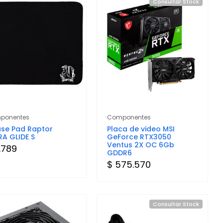
Consultar Stock
ponentes
Componentes
se Pad Raptor
Placa de video MSI
RA GLIDE S
GeForce RTX3050
Ventus 2X OC 6Gb
.789
GDDR6
$ 575.570
Consultar Stock