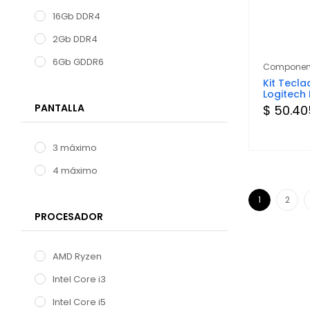
16Gb DDR4
2Gb DDR4
6Gb GDDR6
Componen
Kit Tecl
Logitech
PANTALLA
$ 50.40
3 máximo
4 máximo
1
2
PROCESADOR
AMD Ryzen
Intel Core i3
Intel Core i5