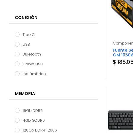
CONEXIÓN
Tipo C
Componen
USB
Fuente S
Bluetooth
GM 1050
$ 185.0
Cable USB
Inalámbrico
MEMORIA
16Gb DDR5
4Gb GDDR6
128Gb DDR4-2666