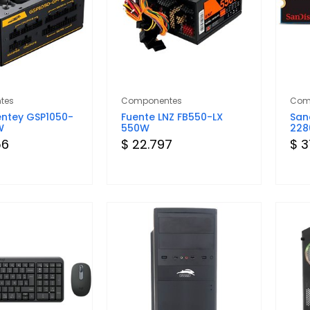
tes
Componentes
Com
entey GSP1050-
Fuente LNZ FB550-LX
San
W
550W
228
56
$ 22.797
$ 3