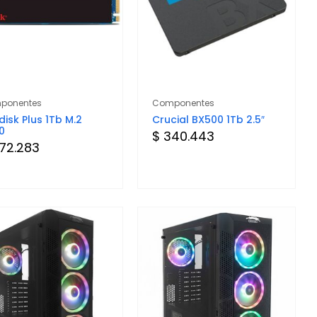
ponentes
Componentes
disk Plus 1Tb M.2
Crucial BX500 1Tb 2.5″
0
$ 340.443
72.283