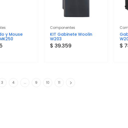
tes
Componentes
Com
ado y Mouse
KIT Gabinete Woolin
Gab
 MK250
W203
W20
5
$ 39.359
$ 7
3
4
…
9
10
11