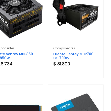
ponentes
Componentes
nte Sentey MBP850-
Fuente Sentey MBP700-
 850W
GS 700W
28.734
$ 81.800