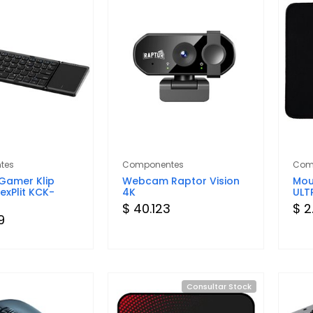
tes
Componentes
Com
Gamer Klip
Webcam Raptor Vision
Mou
exPlit KCK-
4K
ULT
$ 40.123
$ 2
9
Consultar Stock