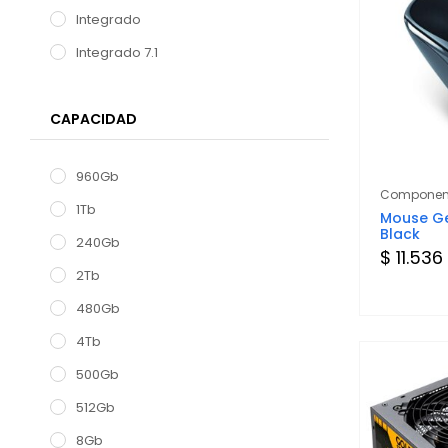
Integrado
Integrado 7.1
CAPACIDAD
960Gb
Componen
1Tb
Mouse Ge
Black
240Gb
$ 11.536
2Tb
480Gb
4Tb
500Gb
512Gb
8Gb