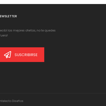
EWSLETTER
Recibí las mejores ofertas, no te quedes
fuera!
SUSCRIBIRSE
Intelecto Diseños