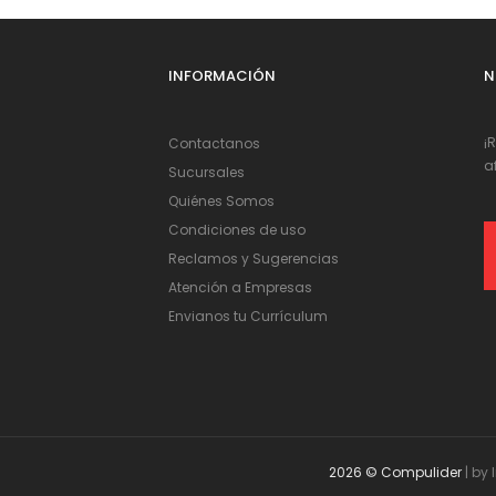
INFORMACIÓN
N
¡
Contactanos
a
Sucursales
Quiénes Somos
Condiciones de uso
Reclamos y Sugerencias
Atención a Empresas
Envianos tu Currículum
2026 © Compulider
| by