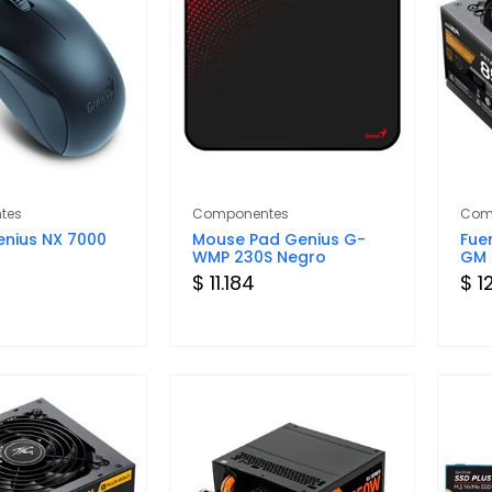
tes
Componentes
Com
nius NX 7000
Mouse Pad Genius G-
Fue
WMP 230S Negro
GM
$ 11.184
$ 1