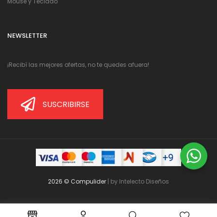
Mouse y Teclado
NEWSLETTER
¡Recibí las mejores ofertas, no te quedes afuera!
SUSCRIBIRSE
2026 © Compulider
| by
Intelecto Diseños