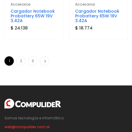
Accesorios
Accesorios
Cargador Notebook
Cargador Notebook
Probattery 65W 19V
Probattery 65W 19V
3.42A
3.42A
$ 24.138
$ 18.774
1
2
3
Somos tecnología e informática
web@compulider.com.ar