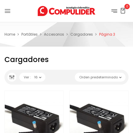
0
Home
Portátiles
Accesorios
Cargadores
Página 3
Cargadores
Ver :
16
Orden predeterminado