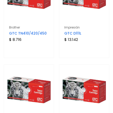
Brother
Impresión
GTC TN410/420/450
GTC D111L
$ 8.716
$ 13.142