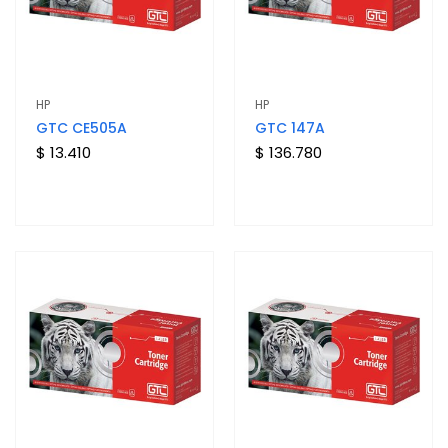
HP
HP
GTC CE505A
GTC 147A
$ 13.410
$ 136.780