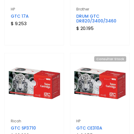
HP
Brother
GTC 17A
DRUM GTC
DR820/3400/3460
$ 9.253
$ 20.195
Consultar Stock
Ricoh
HP
GTC SP3710
GTC CE310A