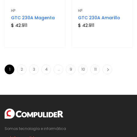
HP
HP
GTC 230A Magenta
GTC 230A Amarillo
$ 42.911
$ 42.911
1
2
3
4
…
9
10
11
Somos tecnología e informática